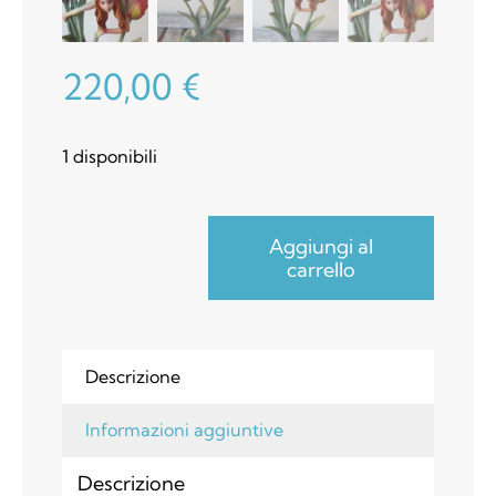
220,00
€
1 disponibili
Aggiungi al
carrello
The
Guardian
Fata
di
Descrizione
Sheila
Wolk
Informazioni aggiuntive
Edizione
Limitata
Descrizione