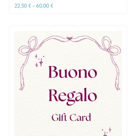
Fascia
22,50
€
-
60,00
€
di
prezzo:
da
22,50 €
a
60,00 €