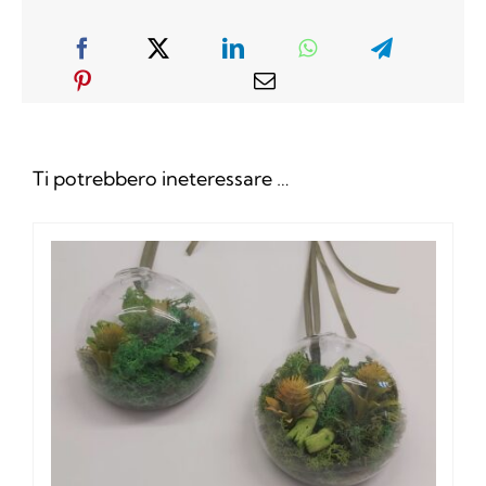
Ti potrebbero ineteressare …