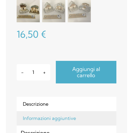
16,50
€
Aggiungi al
carrello
Casette
dipinte
da
collezione
Descrizione
anche
Presepio
Informazioni aggiuntive
quantità
Descrizione