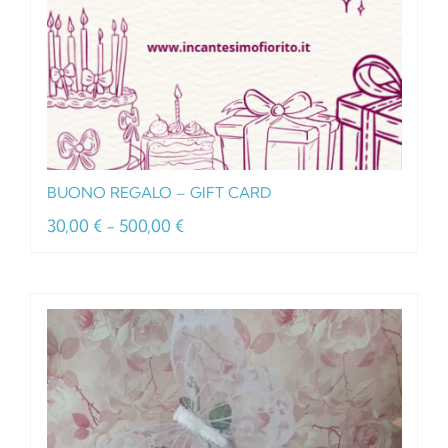
BUONO REGALO – GIFT CARD
Fascia
30,00
€
-
500,00
€
di
prezzo:
da
30,00 €
a
500,00 €