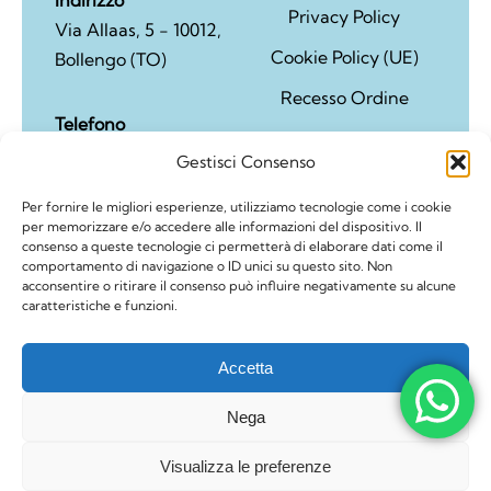
Privacy Policy
Via Allaas, 5 - 10012,
Cookie Policy (UE)
Bollengo (TO)
Recesso Ordine
Telefono
Politica di rimborso e
342 3942167 - 0125 57
Gestisci Consenso
reso
109
Per fornire le migliori esperienze, utilizziamo tecnologie come i cookie
per memorizzare e/o accedere alle informazioni del dispositivo. Il
consenso a queste tecnologie ci permetterà di elaborare dati come il
comportamento di navigazione o ID unici su questo sito. Non
acconsentire o ritirare il consenso può influire negativamente su alcune
caratteristiche e funzioni.
Accetta
© Copyright 2026 | "Incantesimo fiorito" di Buttazzoni
Cosetta | P.IVA 07334990012 | Realizzato da
Nega
Mediacreation
Visualizza le preferenze