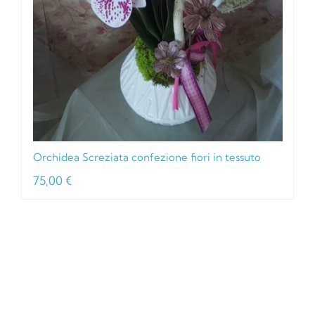
Orchidea Screziata confezione fiori in tessuto
75,00
€