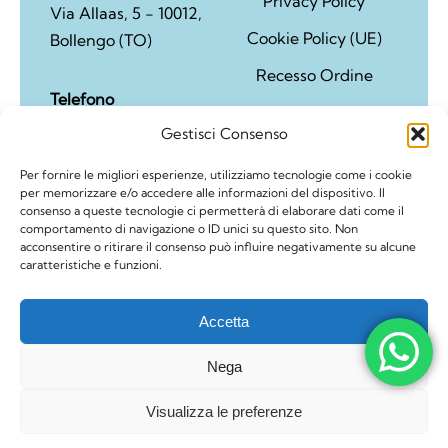
Privacy Policy
Via Allaas, 5 - 10012,
Cookie Policy (UE)
Bollengo (TO)
Recesso Ordine
Telefono
Politica di rimborso e
342 3942167 - 0125 57
Gestisci Consenso
reso
109
Per fornire le migliori esperienze, utilizziamo tecnologie come i cookie
per memorizzare e/o accedere alle informazioni del dispositivo. Il
consenso a queste tecnologie ci permetterà di elaborare dati come il
comportamento di navigazione o ID unici su questo sito. Non
acconsentire o ritirare il consenso può influire negativamente su alcune
caratteristiche e funzioni.
Accetta
© Copyright 2026 | "Incantesimo fiorito" di Buttazzoni
Cosetta | P.IVA 07334990012 | Realizzato da
Nega
Mediacreation
Visualizza le preferenze