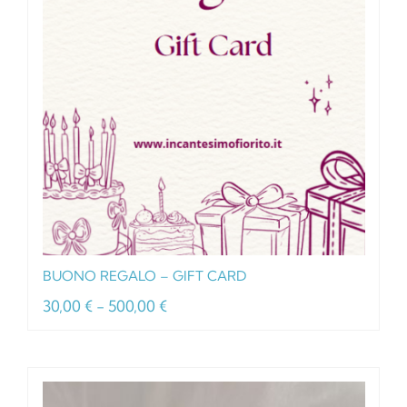
BUONO REGALO – GIFT CARD
Fascia
30,00
€
-
500,00
€
di
prezzo:
da
30,00 €
a