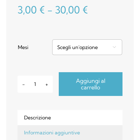
Fascia
3,00
€
-
30,00
€
di
prezzo:
da
Mesi

3,00 €
a
Aggiungi al
30,00 €
carrello
Calamite
dei
Mesi
-
Descrizione
Fata
e
Informazioni aggiuntive
animale